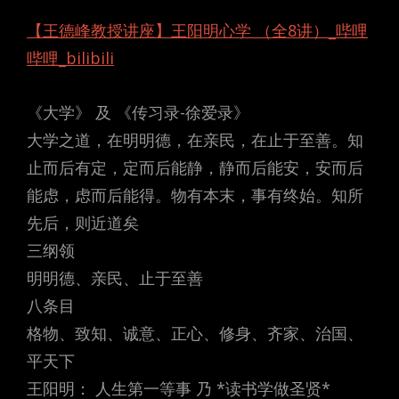
【王德峰教授讲座】王阳明心学 （全8讲）_哔哩
哔哩_bilibili
《大学》 及 《传习录-徐爱录》
大学之道，在明明德，在亲民，在止于至善。知
止而后有定，定而后能静，静而后能安，安而后
能虑，虑而后能得。物有本末，事有终始。知所
先后，则近道矣
三纲领
明明德、亲民、止于至善
八条目
格物、致知、诚意、正心、修身、齐家、治国、
平天下
王阳明： 人生第一等事 乃 *读书学做圣贤*