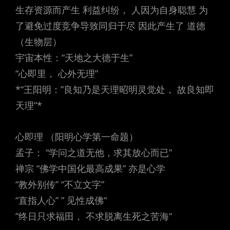
生存资源而产生 利益纠纷， 人因为自身聪慧 为
了避免过度竞争导致同归于尽 因此产生了 道德
（生物层）
宇宙本性：“天地之大德于生”
“心即里， 心外无理”
*“王阳明：”良知乃是天理昭明灵觉处， 故良知即
天理”*
心即理 （阳明心学第一命题）
孟子： “学问之道无他，求其放心而已”
禅宗 “佛学中国化最高成果” 亦是心学
“教外别传” “不立文字”
“直指人心” ” 见性成佛“
”终日只求福田， 不求脱离生死之苦海“