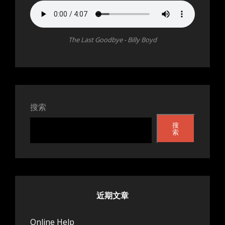
The Last Goodbye - Billy Boyd
搜索
搜
索
近期文章
Online Help