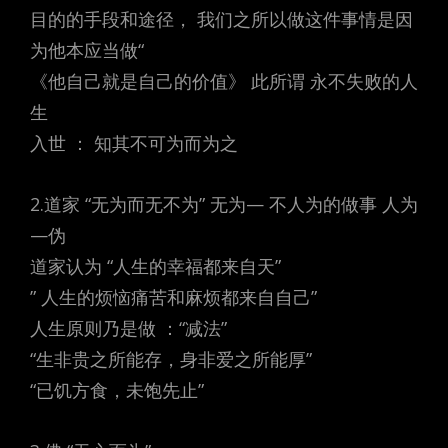
目的的手段和途径， 我们之所以做这件事情是因
为他本应当做“
《他自己就是自己的价值》 此所谓 永不失败的人
生
入世 ： 知其不可为而为之
2.道家 “无为而无不为” 无为— 不人为的做事 人为
—伪
道家认为 “人生的幸福都来自天”
” 人生的烦恼痛苦和麻烦都来自自己”
人生原则乃是做 ：“减法”
“生非贵之所能存，身非爱之所能厚”
“已饥方食，未饱先止”