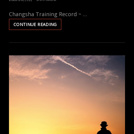
ON
Changsha Training Record ~ …
RECORDING
CONTINUE READING
7.27-
8.2
CHANGSHA!