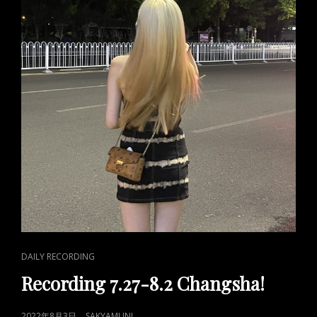
CAT
DAILY RECORDING
LINKS
Recording 7.27-8.2 Changsha!
POSTED
2022年8月3日
SAKYAMUNI