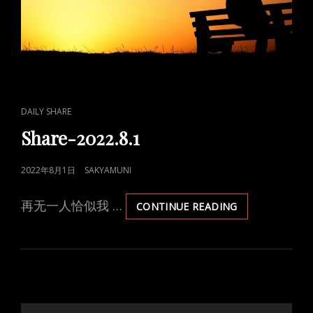
CAT
DAILY SHARE
LINKS
Share-2022.8.1
POSTED
2022年8月1日
SAKYAMUNI
ON
再无一人恰似我 …
SHARE-
CONTINUE READING
2022.8.1