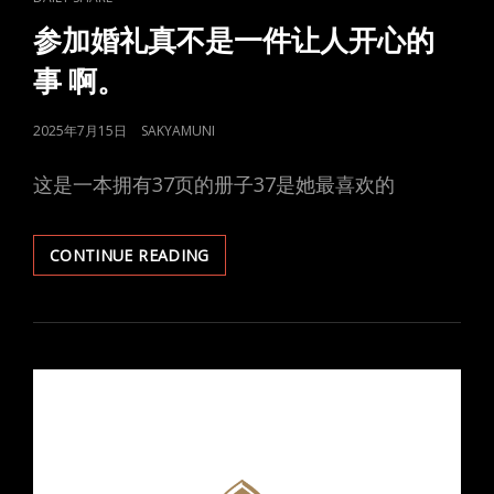
LINKS
参加婚礼真不是一件让人开心的
事 啊。
POSTED
2025年7月15日
SAKYAMUNI
ON
这是一本拥有37页的册子37是她最喜欢的
参
CONTINUE READING
加
婚
礼
真
不
是
一
件
让
人