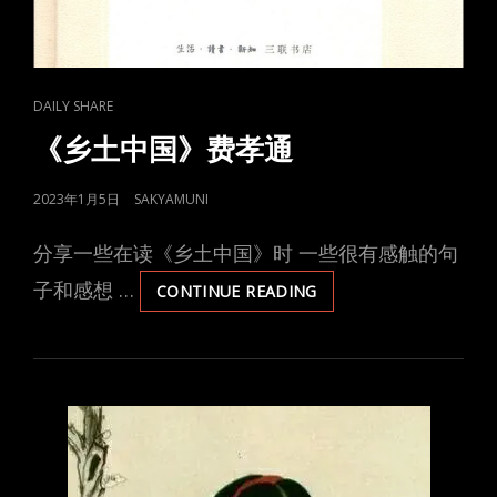
CAT
DAILY SHARE
LINKS
《乡土中国》费孝通
POSTED
2023年1月5日
SAKYAMUNI
ON
分享一些在读《乡土中国》时 一些很有感触的句
子和感想 …
《乡
CONTINUE READING
土
中
国》
费
孝
通