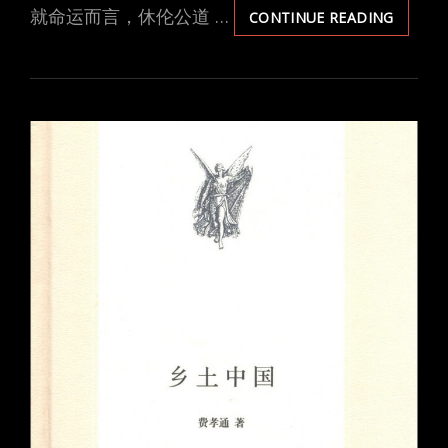
就命运而言，休伦公道 …
《我
CONTINUE READING
与
地
坛》
史
铁
生