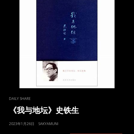
山
道
中
壁
CAT
DAILY SHARE
LINKS
《我与地坛》史铁生
POSTED
2023年1月26日
SAKYAMUNI
ON