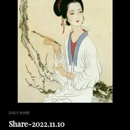
CAT
DAILY SHARE
LINKS
Share-2022.11.10