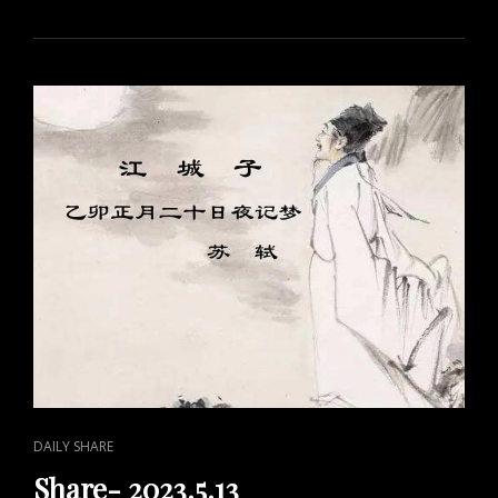
国
洲
际
酒
店
统
计
CAT
DAILY SHARE
LINKS
Share- 2023.5.13