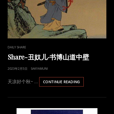
CAT
DAILY SHARE
LINKS
Share-丑奴儿·书博山道中壁
POSTED
2023年2月5日
SAKYAMUNI
ON
天凉好个秋~ …
SHARE-
CONTINUE READING
丑
奴
儿
·
书
博