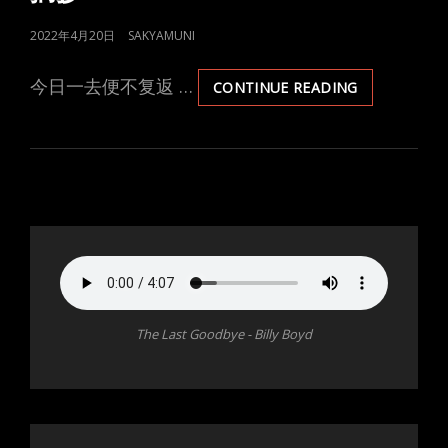
POSTED
2022年4月20日
SAKYAMUNI
ON
今日一去便不复返 …
SHARE
CONTINUE READING
-2022.4.20
《当
下
的
力
量》
摘
抄
The Last Goodbye - Billy Boyd